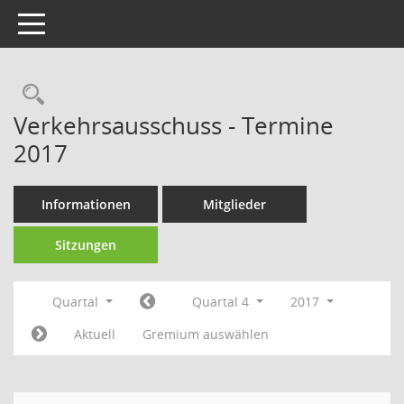
Toggle navigation
Rechercheauswahl
Verkehrsausschuss - Termine
2017
Informationen
Mitglieder
Sitzungen
Quartal
Quartal 4
2017
Aktuell
Gremium auswählen