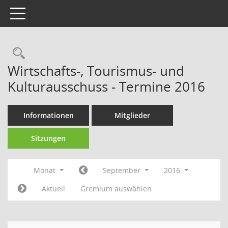
Toggle navigation
Rechercheauswahl
Wirtschafts-, Tourismus- und
Kulturausschuss - Termine 2016
Informationen
Mitglieder
Sitzungen
Monat
September
2016
Aktuell
Gremium auswählen