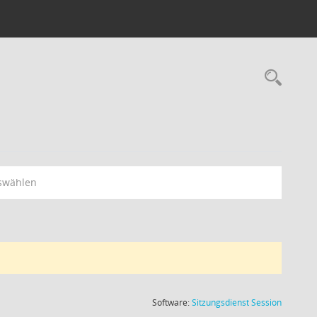
Rec
swählen
(Wird in
Software:
Sitzungsdienst
Session