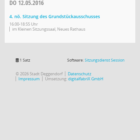
DO
12.05.2016
4. nö. Sitzung des Grundstückausschusses
16:00-18:55 Uhr
im Kleinen Sitzungssaal, Neues Rathaus
(Wird in
1 Satz
Software:
Sitzungsdienst
Session
© 2026 Stadt Deggendorf
Datenschutz
Impressum
Umsetzung:
digitalfabriX GmbH