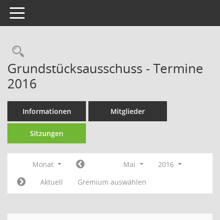
Toggle navigation
Rechercheauswahl
Grundstücksausschuss - Termine
2016
Informationen
Mitglieder
Sitzungen
Monat
Mai
2016
Aktuell
Gremium auswählen