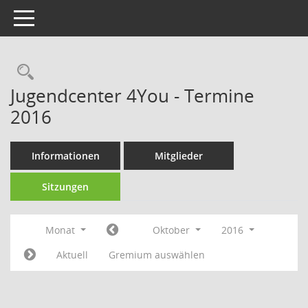
Toggle navigation
Rechercheauswahl
Jugendcenter 4You - Termine
2016
Informationen
Mitglieder
Sitzungen
Monat
Oktober
2016
Aktuell
Gremium auswählen