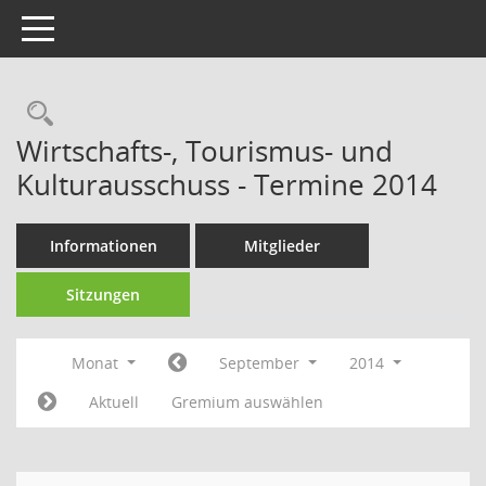
Toggle navigation
Rechercheauswahl
Wirtschafts-, Tourismus- und
Kulturausschuss - Termine 2014
Informationen
Mitglieder
Sitzungen
Monat
September
2014
Aktuell
Gremium auswählen