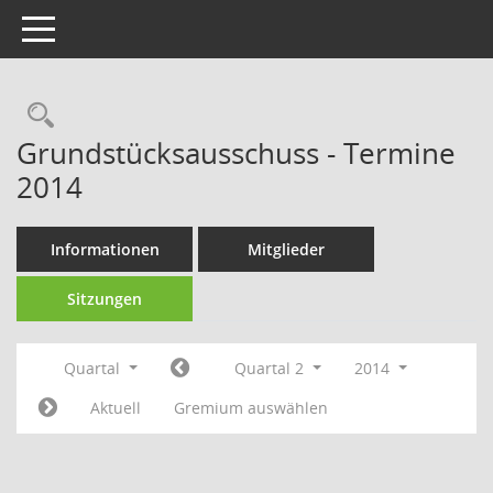
Toggle navigation
Rechercheauswahl
Grundstücksausschuss - Termine
2014
Informationen
Mitglieder
Sitzungen
Quartal
Quartal 2
2014
Aktuell
Gremium auswählen