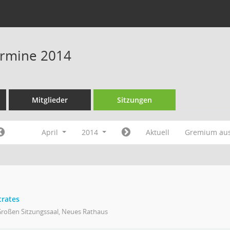
Termine 2014
Mitglieder
Sitzungen
April
2014
Aktuell
Gremium au
trates
Großen Sitzungssaal, Neues Rathaus