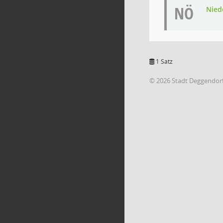
NÖ
Nied
1 Satz
© 2026 Stadt Deggendor