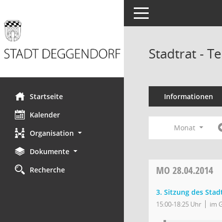
Toggle navigation
Stadtrat - 
Startseite
Informationen
Kalender
Monat
Organisation
Dokumente
MO
28.04.2014
Recherche
3. Sitzung des Stad
15:00-18:25 Uhr
im 