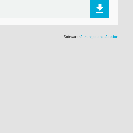
(Wird in
Software:
Sitzungsdienst
Session