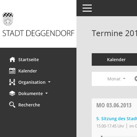
Toggle navigation
Termine 20
Startseite
Kalender
Kalender
Monat
Organisation
Dokumente
MO
03.06.2013
Recherche
5. Sitzung des Stad
15:00-17:45 Uhr
im 