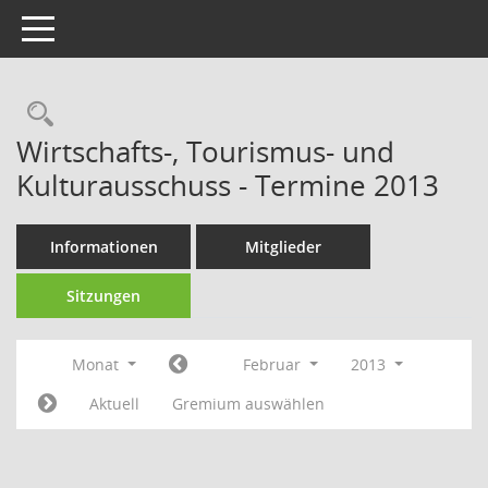
Toggle navigation
Rechercheauswahl
Wirtschafts-, Tourismus- und
Kulturausschuss - Termine 2013
Informationen
Mitglieder
Sitzungen
Monat
Februar
2013
Aktuell
Gremium auswählen