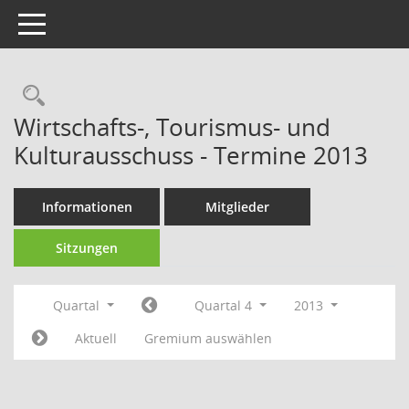
Toggle navigation
Rechercheauswahl
Wirtschafts-, Tourismus- und
Kulturausschuss - Termine 2013
Informationen
Mitglieder
Sitzungen
Quartal
Quartal 4
2013
Aktuell
Gremium auswählen