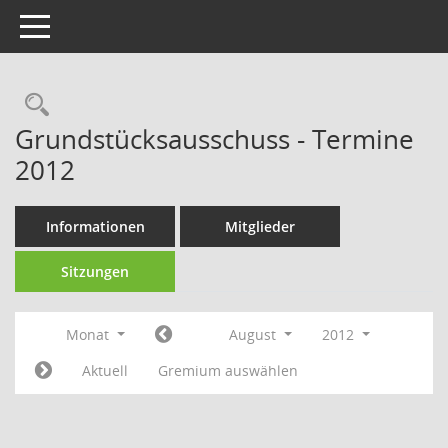
Toggle navigation
Rechercheauswahl
Grundstücksausschuss - Termine
2012
Informationen
Mitglieder
Sitzungen
Monat
August
2012
Aktuell
Gremium auswählen