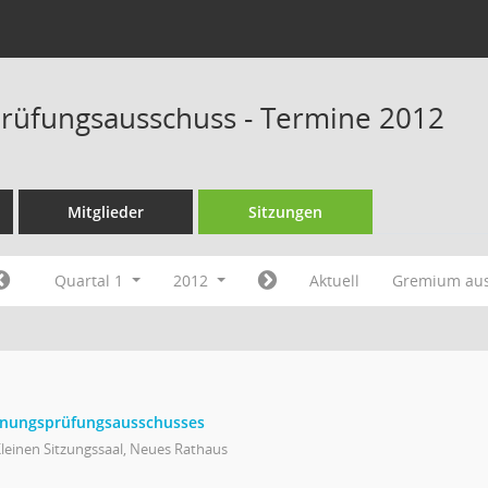
rüfungsausschuss - Termine 2012
Mitglieder
Sitzungen
Quartal 1
2012
Aktuell
Gremium au
chnungsprüfungsausschusses
leinen Sitzungssaal, Neues Rathaus