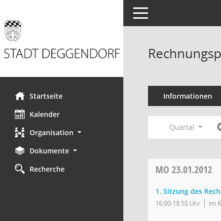
Toggle navigation
Rechnungsp
Startseite
Informationen
Kalender
Quartal
Organisation
Dokumente
MO
23.01.2012
Recherche
1. Sitzung des Re
16:00-18:55 Uhr
im K