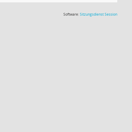
(Wird in
Software:
Sitzungsdienst
Session