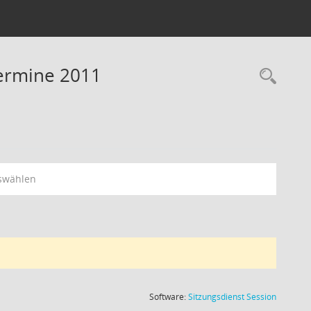
Termine 2011
Rec
swählen
(Wird in
Software:
Sitzungsdienst
Session