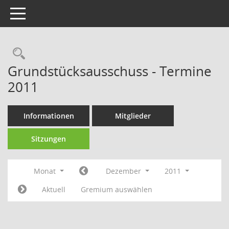
Toggle navigation
Rechercheauswahl
Grundstücksausschuss - Termine
2011
Informationen
Mitglieder
Sitzungen
Monat
Dezember
2011
Aktuell
Gremium auswählen