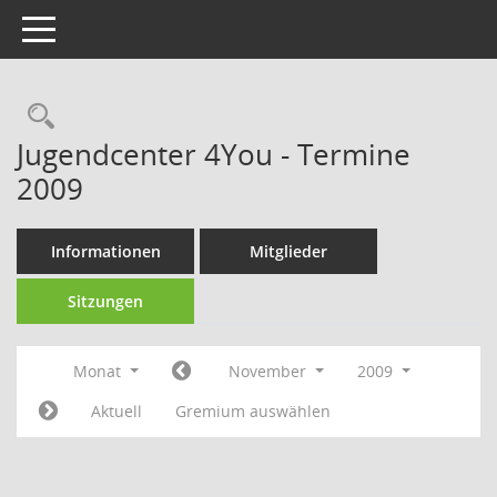
Toggle navigation
Rechercheauswahl
Jugendcenter 4You - Termine
2009
Informationen
Mitglieder
Sitzungen
Monat
November
2009
Aktuell
Gremium auswählen