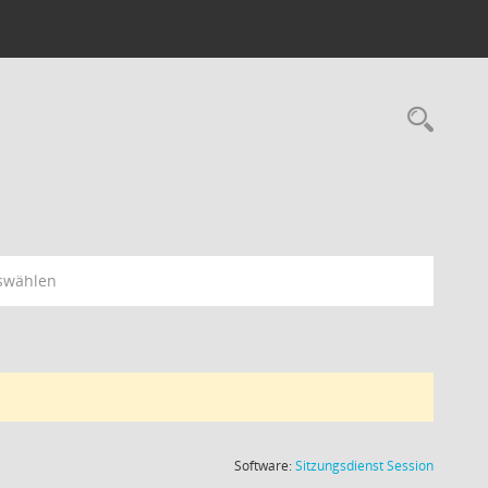
Rec
swählen
(Wird in
Software:
Sitzungsdienst
Session