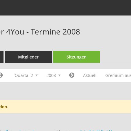
r 4You - Termine 2008
Mitglieder
Sitzungen
Quartal 2
2008
Aktuell
Gremium au
den.