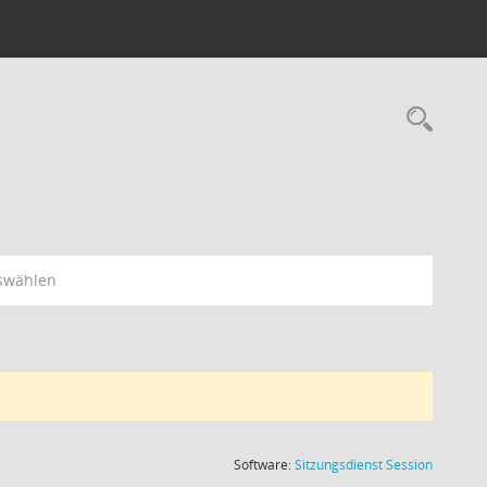
Rec
swählen
(Wird in
Software:
Sitzungsdienst
Session