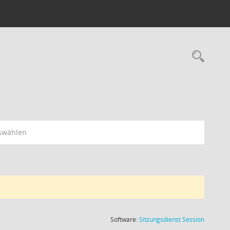
Rec
swählen
(Wird in
Software:
Sitzungsdienst
Session