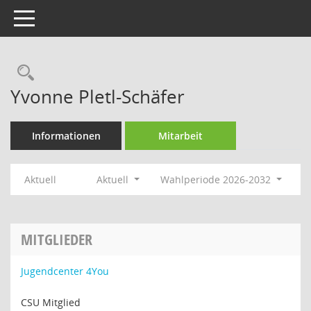
Toggle navigation
Rechercheauswahl
Yvonne Pletl-Schäfer
Informationen
Mitarbeit
Aktuell
Aktuell
Wahlperiode 2026-2032
MITGLIEDER
Jugendcenter 4You
CSU Mitglied