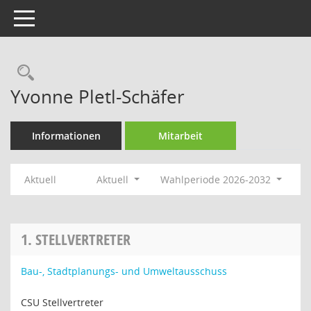
Toggle navigation
Rechercheauswahl
Yvonne Pletl-Schäfer
Informationen
Mitarbeit
Aktuell
Aktuell
Wahlperiode 2026-2032
1. STELLVERTRETER
Bau-, Stadtplanungs- und Umweltausschuss
CSU Stellvertreter