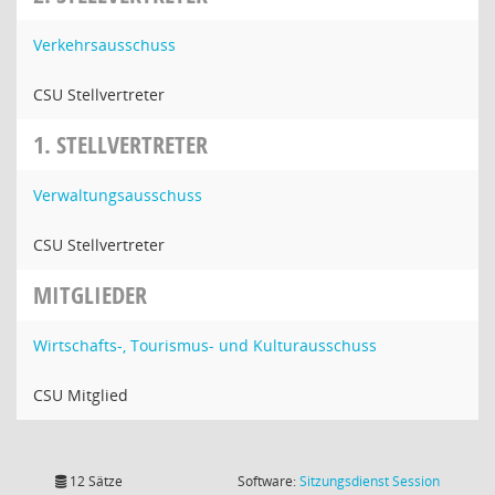
Verkehrsausschuss
CSU Stellvertreter
1. STELLVERTRETER
Verwaltungsausschuss
CSU Stellvertreter
MITGLIEDER
Wirtschafts-, Tourismus- und Kulturausschuss
CSU Mitglied
(Wird in
12 Sätze
Software:
Sitzungsdienst
Session