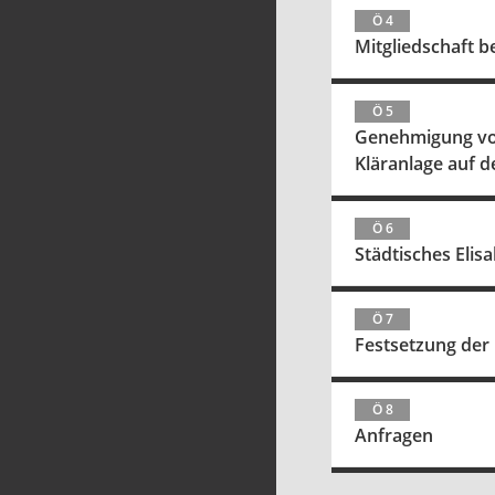
Ö 4
Mitgliedschaft 
Ö 5
Genehmigung vo
Kläranlage auf d
Ö 6
Städtisches Eli
Ö 7
Festsetzung der
Ö 8
Anfragen