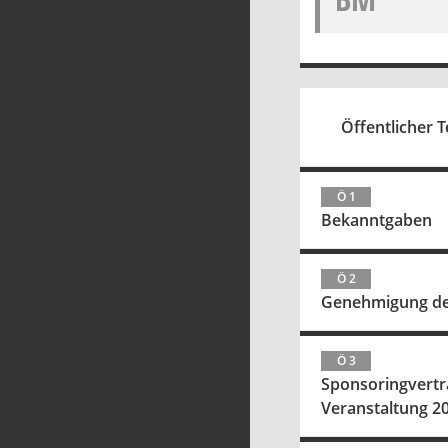
Öffentlicher T
Ö 1
Bekanntgaben
Ö 2
Genehmigung der 
Ö 3
Sponsoringvertr
Veranstaltung 2