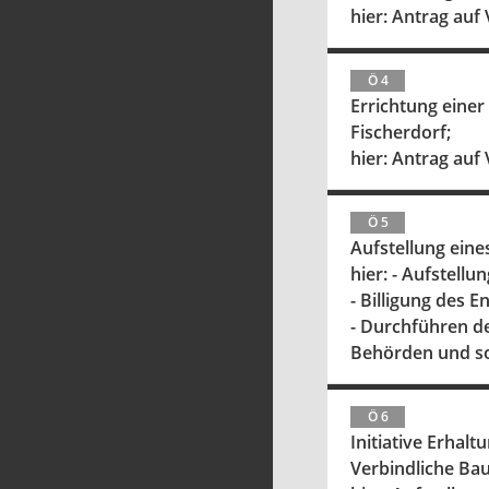
hier: Antrag auf
Ö 4
Errichtung eine
Fischerdorf;
hier: Antrag auf
Ö 5
Aufstellung eine
hier: - Aufstell
- Billigung des 
- Durchführen de
Behörden und so
Ö 6
Initiative Erhalt
Verbindliche Ba