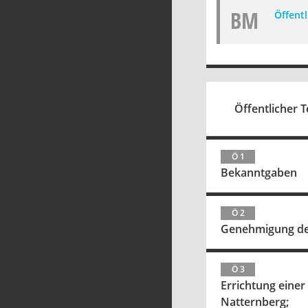
BM
Öffent
Öffentlicher T
Ö 1
Bekanntgaben
Ö 2
Genehmigung der 
Ö 3
Errichtung einer
Natternberg;