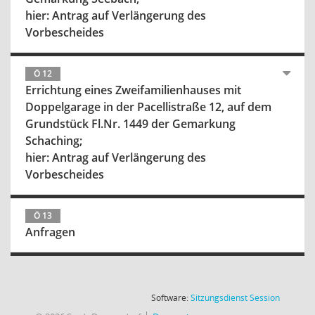
hier: Antrag auf Verlängerung des
Vorbescheides
Ö 12
Errichtung eines Zweifamilienhauses mit
Doppelgarage in der Pacellistraße 12, auf dem
Grundstück Fl.Nr. 1449 der Gemarkung
Schaching;
hier: Antrag auf Verlängerung des
Vorbescheides
Ö 13
Anfragen
(Wird in
Software:
Sitzungsdienst
Session