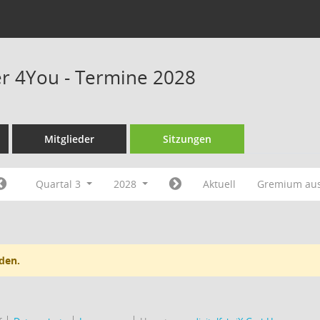
r 4You - Termine 2028
Mitglieder
Sitzungen
Quartal 3
2028
Aktuell
Gremium au
den.