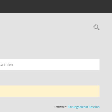
Rec
swählen
(Wird in
Software:
Sitzungsdienst
Session