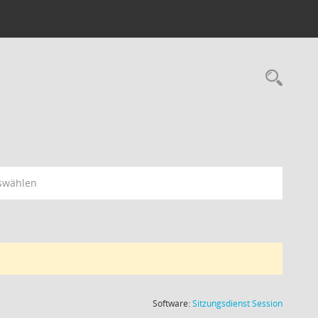
Rec
swählen
(Wird in
Software:
Sitzungsdienst
Session