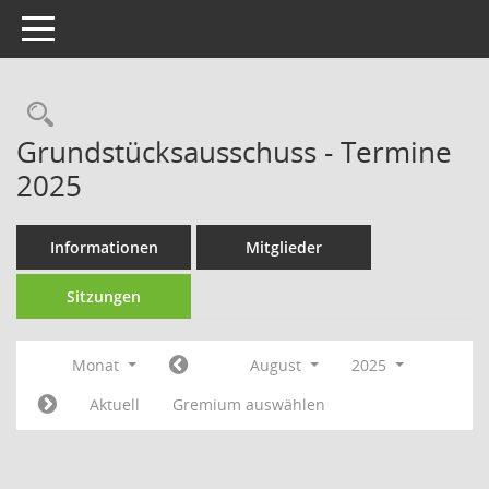
Toggle navigation
Rechercheauswahl
Grundstücksausschuss - Termine
2025
Informationen
Mitglieder
Sitzungen
Monat
August
2025
Aktuell
Gremium auswählen