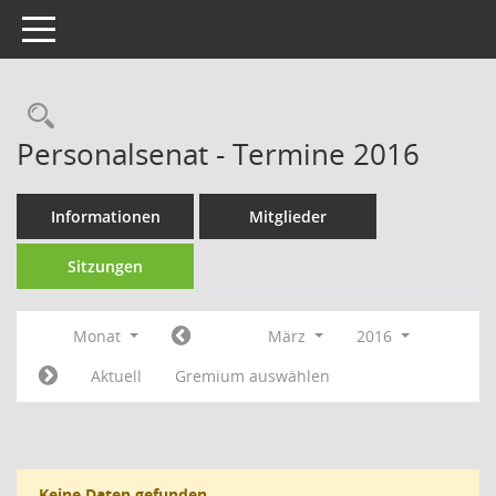
Toggle navigation
Rechercheauswahl
Personalsenat - Termine 2016
Informationen
Mitglieder
Sitzungen
Monat
März
2016
Aktuell
Gremium auswählen
Keine Daten gefunden.