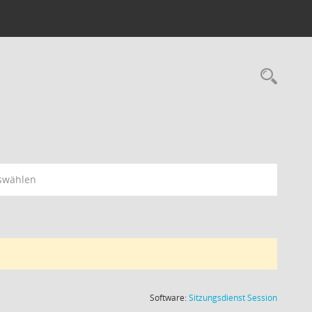
Rec
swählen
(Wird in
Software:
Sitzungsdienst
Session