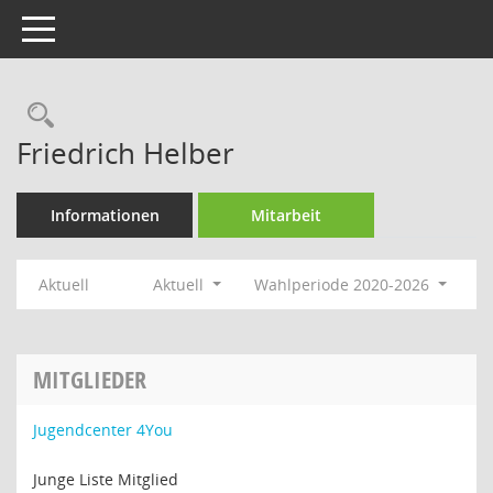
Toggle navigation
Rechercheauswahl
Friedrich Helber
Informationen
Mitarbeit
Aktuell
Aktuell
Wahlperiode 2020-2026
MITGLIEDER
Jugendcenter 4You
Junge Liste Mitglied