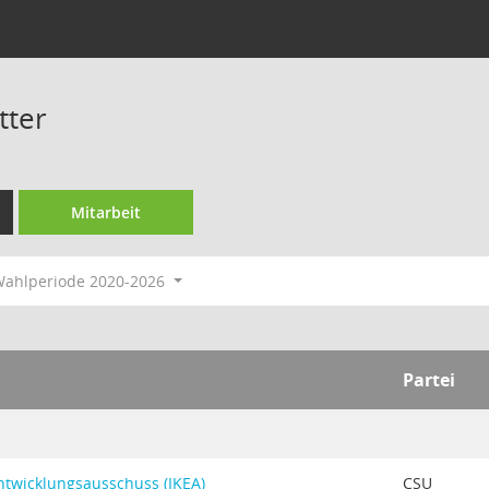
tter
Mitarbeit
ahlperiode 2020-2026
Partei
twicklungsausschuss (IKEA)
CSU