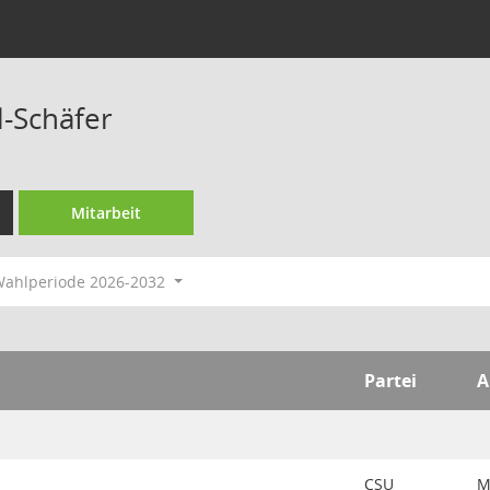
l-Schäfer
Mitarbeit
ahlperiode 2026-2032
Partei
A
CSU
M