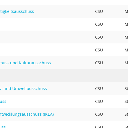
tigkeitsausschuss
CSU
M
CSU
M
CSU
M
CSU
M
ismus- und Kulturausschuss
CSU
M
gs- und Umweltausschuss
CSU
S
uss
CSU
S
twicklungsausschuss (IKEA)
CSU
S
uss
CSU
S