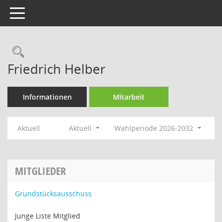
Toggle navigation
Rechercheauswahl
Friedrich Helber
Informationen
Mitarbeit
Aktuell
Aktuell
Wahlperiode 2026-2032
MITGLIEDER
Grundstücksausschuss
Junge Liste Mitglied